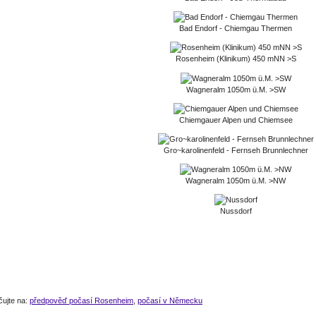
Bad Endorf - Chiemgau Thermen
Rosenheim (Klinikum) 450 mNN >S
Wagneralm 1050m ü.M. >SW
Chiemgauer Alpen und Chiemsee
Gro~karolinenfeld - Fernseh Brunnlechner
Wagneralm 1050m ü.M. >NW
Nussdorf
čujte na:
předpověď počasí Rosenheim
,
počasí v Německu