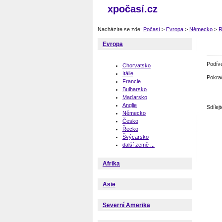
xpočasí.cz
Nacházíte se zde:
Počasí
>
Evropa
>
Německo
>
R
Evropa
Podív
Chorvatsko
Itálie
Pokra
Francie
Bulharsko
Maďarsko
Anglie
Sdíle
Německo
Česko
Řecko
Švýcarsko
další země ...
Afrika
Asie
Severní Amerika