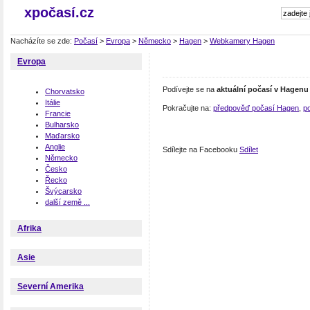
xpočasí.cz
Nacházíte se zde:
Počasí
>
Evropa
>
Německo
>
Hagen
>
Webkamery Hagen
Evropa
Podívejte se na
aktuální počasí v Hagenu
Chorvatsko
Itálie
Pokračujte na:
předpověď počasí Hagen
,
p
Francie
Bulharsko
Maďarsko
Anglie
Sdílejte na Facebooku
Sdílet
Německo
Česko
Řecko
Švýcarsko
další země ...
Afrika
Asie
Severní Amerika