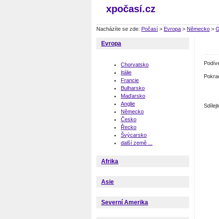
xpočasí.cz
Nacházíte se zde:
Počasí
>
Evropa
>
Německo
>
G
Evropa
Podív
Chorvatsko
Itálie
Pokra
Francie
Bulharsko
Maďarsko
Anglie
Sdíle
Německo
Česko
Řecko
Švýcarsko
další země ...
Afrika
Asie
Severní Amerika