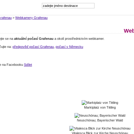
rafenau
>
Webkamery Grafenau
Web
ejte se na
aktuální počasí Grafenau
a okolí prostřednictvím webkamer.
čujte na:
předpověď počasí Grafenau
,
počasí v Německu
jte na Facebooku
Sdílet
Marktplatz von Tittling
Neuschönau; Bayerischer Wald
Vitalesca Blick zur Kirche Neuschönau