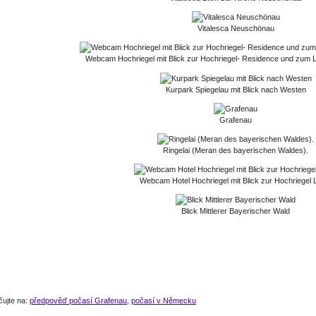
Vitalesca Neuschönau
Webcam Hochriegel mit Blick zur Hochriegel- Residence und zum 
Kurpark Spiegelau mit Blick nach Westen
Grafenau
Ringelai (Meran des bayerischen Waldes).
Webcam Hotel Hochriegel mit Blick zur Hochriegel 
Blick Mittlerer Bayerischer Wald
čujte na:
předpověď počasí Grafenau
,
počasí v Německu