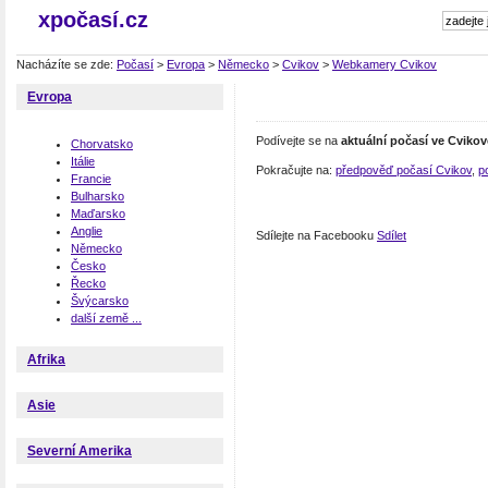
xpočasí.cz
Nacházíte se zde:
Počasí
>
Evropa
>
Německo
>
Cvikov
>
Webkamery Cvikov
Evropa
Podívejte se na
aktuální počasí ve Cvikov
Chorvatsko
Itálie
Pokračujte na:
předpověď počasí Cvikov
,
p
Francie
Bulharsko
Maďarsko
Anglie
Sdílejte na Facebooku
Sdílet
Německo
Česko
Řecko
Švýcarsko
další země ...
Afrika
Asie
Severní Amerika