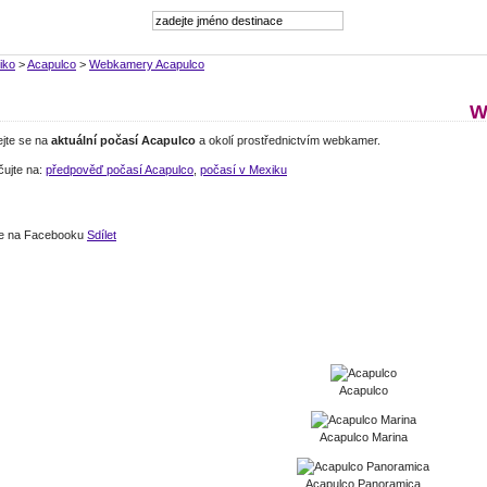
iko
>
Acapulco
>
Webkamery Acapulco
W
ejte se na
aktuální počasí Acapulco
a okolí prostřednictvím webkamer.
čujte na:
předpověď počasí Acapulco
,
počasí v Mexiku
jte na Facebooku
Sdílet
Acapulco
Acapulco Marina
Acapulco Panoramica