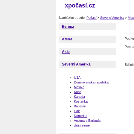
xpočasí.cz
Nacházíte se zde:
Počasí
>
Severní Amerika
>
Mex
Evropa
Podív
Afrika
Pokra
Asie
Severní Amerika
Sdíle
USA
Dominikánská republika
Mexiko
Kuba
Kanada
Kostarika
Bahamy
Haiti
Dominika
Antigua a Barbuda
další země ...