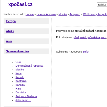
xpočasí.cz
Nacházíte se zde:
Počasí
>
Severní Amerika
>
Mexiko
>
Acapulco
>
Webkamery Acapul
Evropa
Podívejte se na
aktuální počasí Acapulco
Afrika
Pokračujte na:
předpověď počasí Acapulco
Asie
Severní Amerika
Sdílejte na Facebooku
Sdílet
USA
Dominikánská republika
Mexiko
Kuba
Kanada
Kostarika
Bahamy
Haiti
Dominika
Antigua a Barbuda
další země ...