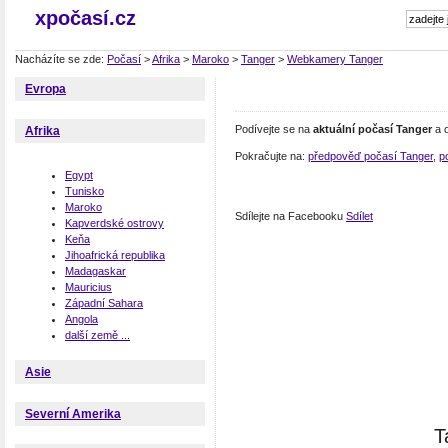
xpočasí.cz
Nacházíte se zde:
Počasí
>
Afrika
>
Maroko
>
Tanger
>
Webkamery Tanger
Evropa
Podívejte se na
aktuální počasí Tanger
a o
Afrika
Pokračujte na:
předpověď počasí Tanger
,
p
Egypt
Tunisko
Maroko
Sdílejte na Facebooku
Sdílet
Kapverdské ostrovy
Keňa
Jihoafrická republika
Madagaskar
Mauricius
Západní Sahara
Angola
další země ...
Asie
Severní Amerika
T