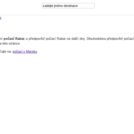
t
lní
počasí Rabat
a předpověď počasí Rabat na další dny. Dlouhodobou předpověď počasí 
a této stránce.
čujte na:
počasí v Maroku