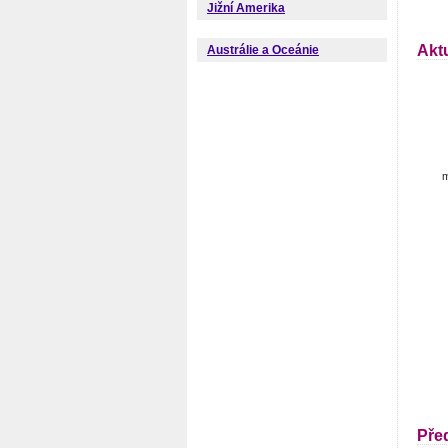
Jižní Amerika
Akt
Austrálie a Oceánie
m
Pře