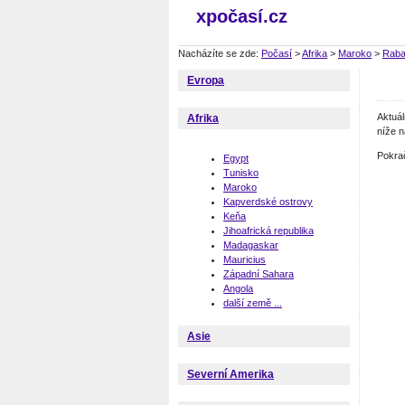
xpočasí.cz
Nacházíte se zde:
Počasí
>
Afrika
>
Maroko
>
Raba
Evropa
Aktuá
Afrika
níže n
Pokra
Egypt
Tunisko
Maroko
Kapverdské ostrovy
Keňa
Jihoafrická republika
Madagaskar
Mauricius
Západní Sahara
Angola
další země ...
Asie
Severní Amerika