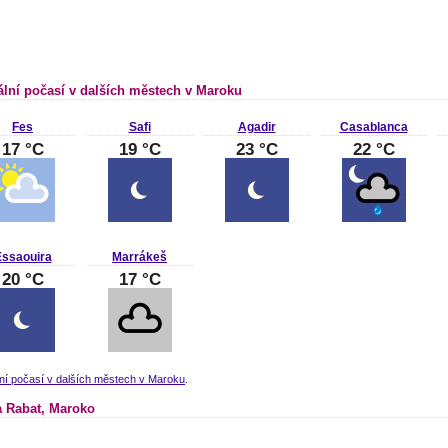
ální počasí v dalších městech v Maroku
Fes
Safi
Agadir
Casablanca
17 °C
19 °C
23 °C
22 °C
ssaouira
Marrákeš
20 °C
17 °C
ní počasí v dalších městech v Maroku
.
 Rabat, Maroko