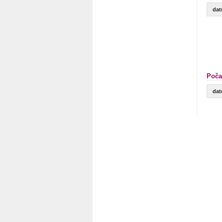
da
Poča
da