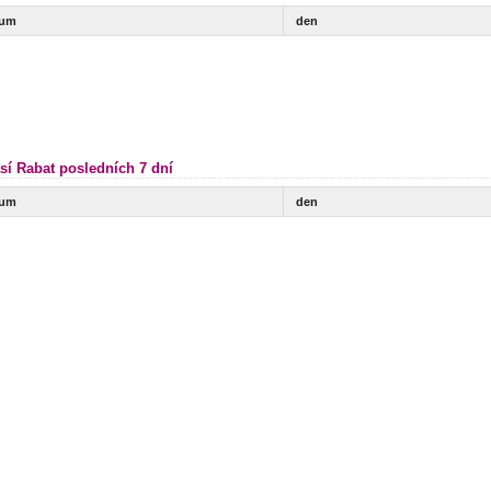
tum
den
sí Rabat posledních 7 dní
tum
den