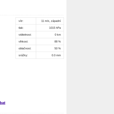
vítr:
11 m/s, západní
tlak:
1015 hPa
viditelnost:
0 km
vlhkost:
88 %
oblačnost:
50 %
srážky:
0.0 mm
bat