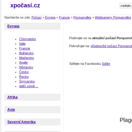
xpočasí.cz
Nacházíte se zde:
Počasí
>
Evropa
>
Francie
>
Porquerolles
>
Webkamery Porquerolles
Evropa
Podívejte se na
aktuální počasí Porquerol
Chorvatsko
Itálie
Pokračujte na:
předpověď počasí Porquerol
Francie
Bulharsko
Maďarsko
Anglie
Sdílejte na Facebooku
Sdílet
Německo
Česko
Řecko
Švýcarsko
další země ...
Afrika
Asie
Plag
Severní Amerika