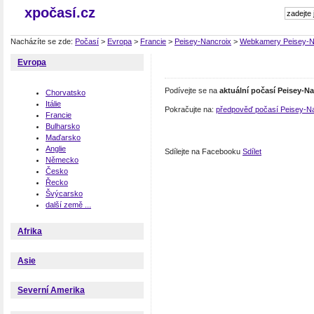
xpočasí.cz
Nacházíte se zde:
Počasí
>
Evropa
>
Francie
>
Peisey-Nancroix
>
Webkamery Peisey-N
Evropa
Podívejte se na
aktuální počasí Peisey-N
Chorvatsko
Itálie
Pokračujte na:
předpověď počasí Peisey-N
Francie
Bulharsko
Maďarsko
Anglie
Sdílejte na Facebooku
Sdílet
Německo
Česko
Řecko
Švýcarsko
další země ...
Afrika
Asie
Severní Amerika