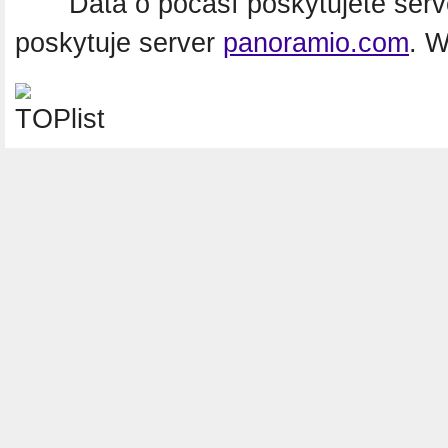
Data o počasí poskytujete ser
poskytuje server
panoramio.com
. 