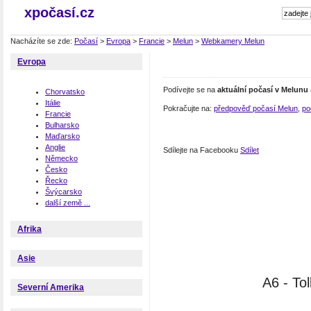
xpočasí.cz
Nacházíte se zde:
Počasí
>
Evropa
>
Francie
>
Melun
>
Webkamery Melun
Evropa
Podívejte se na
aktuální počasí v Melunu
Chorvatsko
Itálie
Pokračujte na:
předpověď počasí Melun
,
po
Francie
Bulharsko
Maďarsko
Anglie
Sdílejte na Facebooku
Sdílet
Německo
Česko
Řecko
Švýcarsko
další země ...
Afrika
Asie
A6 - Tol
Severní Amerika