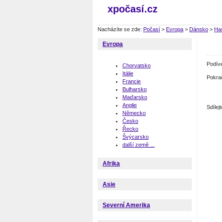
xpočasí.cz
Nacházíte se zde:
Počasí
>
Evropa
>
Dánsko
>
Ha
Evropa
Podív
Chorvatsko
Itálie
Pokra
Francie
Bulharsko
Maďarsko
Anglie
Sdíle
Německo
Česko
Řecko
Švýcarsko
další země ...
Afrika
Asie
Severní Amerika