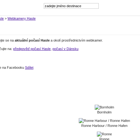
sle
>
Webkamery Hasle
ejte se na
aktuální počasí Hasle
a okolí prostřednictvím webkamer.
čujte na:
předpověď počasí Hasle
,
počasí v Dánsku
jte na Facebooku
Sdílet
Bornholm
Ronne Harbour / Ronne Hafen
Ronne