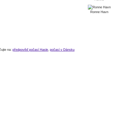
Ronne Havn
čujte na:
předpověď počasí Hasle
,
počasí v Dánsku