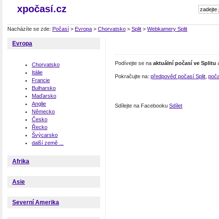
xpočasí.cz
Nacházíte se zde:
Počasí
>
Evropa
>
Chorvatsko
>
Split
>
Webkamery Split
Evropa
Podívejte se na
aktuální počasí ve Splitu
a
Chorvatsko
Itálie
Pokračujte na:
předpověď počasí Split
,
poča
Francie
Bulharsko
Maďarsko
Anglie
Sdílejte na Facebooku
Sdílet
Německo
Česko
Řecko
Švýcarsko
další země ...
Afrika
Asie
Severní Amerika