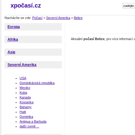
xpočasí.cz
Nacházíte se zde:
Počasí
>
Severní Amerika
>
Belize
Evropa
Aktuální
počasí Belize
, pro více informací
Afrika
Asie
Severní Amerika
USA
Dominikánská republika
Mexiko
Kuba
Kanada
Kostarika
Bahamy
Haiti
Dominika
Antigua a Barbuda
další země ...