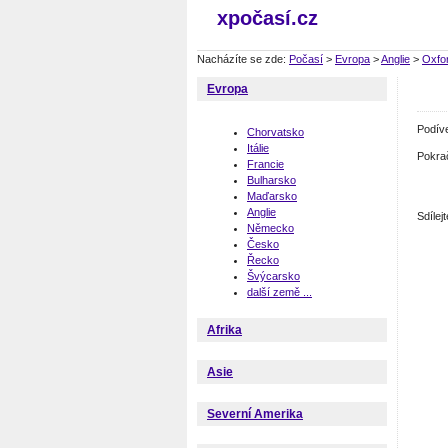
xpočasí.cz
Nacházíte se zde:
Počasí
>
Evropa
>
Anglie
>
Oxfo
Evropa
Podív
Chorvatsko
Itálie
Pokra
Francie
Bulharsko
Maďarsko
Anglie
Sdíle
Německo
Česko
Řecko
Švýcarsko
další země ...
Afrika
Asie
Severní Amerika