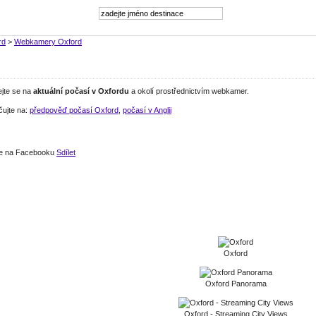
rd
>
Webkamery Oxford
ejte se na
aktuální počasí v Oxfordu
a okolí prostřednictvím webkamer.
čujte na:
předpověď počasí Oxford
,
počasí v Anglii
jte na Facebooku
Sdílet
Oxford
Oxford Panorama
Oxford - Streaming City Views