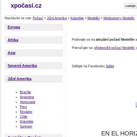
xpočasí.cz
Nacházíte se zde:
Počasí
>
Jižní Amerika
>
Kolumbie
>
Medellín
>
Webkamery Medellín
Evropa
Podívejte se na
aktuální počasí Medellín
a
Afrika
Pokračujte na:
předpověď počasí Medellín
,
Asie
Severní Amerika
Sdílejte na Facebooku
Sdílet
Jižní Amerika
Brazílie
Argentina
Venezuela
Peru
Ekvádor
Chile
Kolumbie
Surinam
EN EL HOR