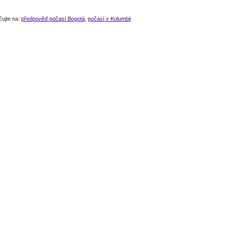
čujte na:
předpověď počasí Bogotá
,
počasí v Kolumbii