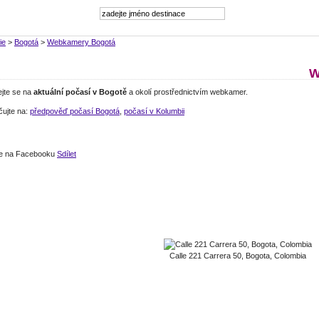
ie
>
Bogotá
>
Webkamery Bogotá
W
ejte se na
aktuální počasí v Bogotě
a okolí prostřednictvím webkamer.
čujte na:
předpověď počasí Bogotá
,
počasí v Kolumbii
jte na Facebooku
Sdílet
Calle 221 Carrera 50, Bogota, Colombia