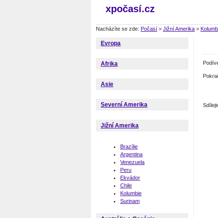
xpočasí.cz
Nacházíte se zde:
Počasí
>
Jižní Amerika
>
Kolumb
Evropa
Podív
Afrika
Pokra
Asie
Severní Amerika
Sdíle
Jižní Amerika
Brazílie
Argentina
Venezuela
Peru
Ekvádor
Chile
Kolumbie
Surinam