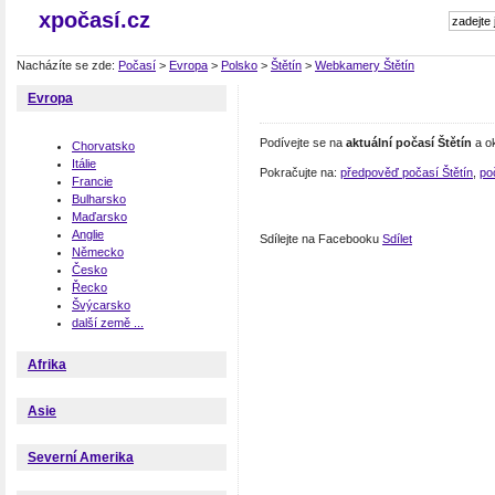
xpočasí.cz
Nacházíte se zde:
Počasí
>
Evropa
>
Polsko
>
Štětín
>
Webkamery Štětín
Evropa
Podívejte se na
aktuální počasí Štětín
a ok
Chorvatsko
Itálie
Pokračujte na:
předpověď počasí Štětín
,
po
Francie
Bulharsko
Maďarsko
Anglie
Sdílejte na Facebooku
Sdílet
Německo
Česko
Řecko
Švýcarsko
další země ...
Afrika
Asie
Severní Amerika