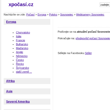
xpočasí.cz
Nacházíte se zde:
Počasí
>
Evropa
>
Polsko
>
Sosnowiec
>
Webkamery Sosnowiec
Evropa
Podívejte se na
aktuální počasí Sosnowi
Chorvatsko
Itálie
Pokračujte na:
předpověď počasí Sosnowie
Francie
Bulharsko
Maďarsko
Anglie
Sdílejte na Facebooku
Sdílet
Německo
Česko
Řecko
Švýcarsko
další země ...
Afrika
Asie
Severní Amerika