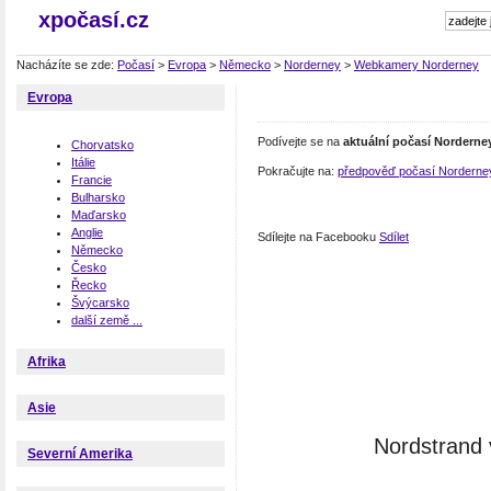
xpočasí.cz
Nacházíte se zde:
Počasí
>
Evropa
>
Německo
>
Norderney
>
Webkamery Norderney
Evropa
Podívejte se na
aktuální počasí Norderne
Chorvatsko
Itálie
Pokračujte na:
předpověď počasí Norderne
Francie
Bulharsko
Maďarsko
Anglie
Sdílejte na Facebooku
Sdílet
Německo
Česko
Řecko
Švýcarsko
další země ...
Afrika
Asie
Nordstrand 
Severní Amerika