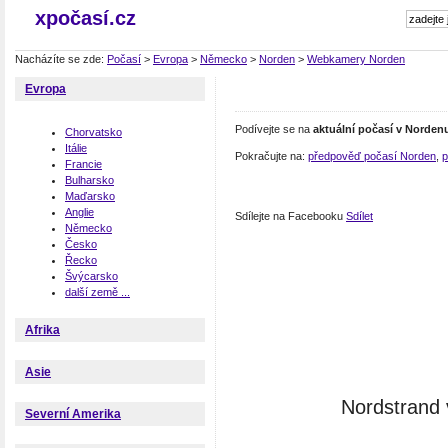
xpočasí.cz
Nacházíte se zde:
Počasí
>
Evropa
>
Německo
>
Norden
>
Webkamery Norden
Evropa
Podívejte se na
aktuální počasí v Norden
Chorvatsko
Itálie
Pokračujte na:
předpověď počasí Norden
,
p
Francie
Bulharsko
Maďarsko
Anglie
Sdílejte na Facebooku
Sdílet
Německo
Česko
Řecko
Švýcarsko
další země ...
Afrika
Asie
Nordstrand 
Severní Amerika