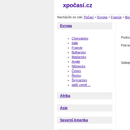
xpočasí.cz
Nacházíte se zde:
Počasí
>
Evropa
>
Francie
>
Bou
Evropa
Podív
Chorvatsko
Itálie
Pokra
Francie
Bulharsko
Maďarsko
Anglie
Sdíle
Německo
Česko
Řecko
Švýcarsko
další země ...
Afrika
Asie
Severní Amerika