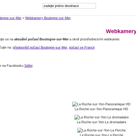
logne-sur-Mer
>
Webkamery Boulogne-sur-Mer
Webkamery 
ejte se na
aktuální počasí Boulogne-sur-Mer
a okolí prostřednictvím webkamer.
čujte na:
předpověď počasí Boulogne-sur-Mer
,
počasí ve Francii
jte na Facebooku
Sdílet
La Roche-sur-Yon-Panoramique HD
La Roche-sur-Yon-Le dromadaire
La Roche-sur-Yon-La Perche