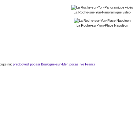
La Roche-sur-Yon-Panoramique vidéo
La Roche-sur-Yon-Place Napoléon
čujte na:
předpověď počasí Boulogne-sur-Mer
,
počasí ve Francii