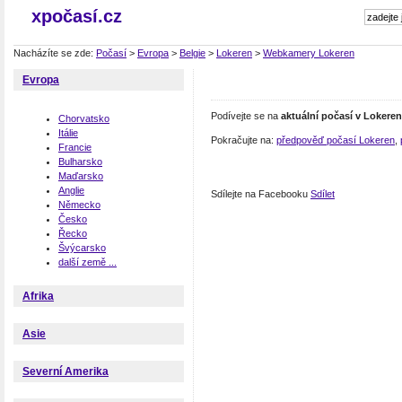
xpočasí.cz
Nacházíte se zde:
Počasí
>
Evropa
>
Belgie
>
Lokeren
>
Webkamery Lokeren
Evropa
Podívejte se na
aktuální počasí v Lokere
Chorvatsko
Itálie
Pokračujte na:
předpověď počasí Lokeren
,
Francie
Bulharsko
Maďarsko
Anglie
Sdílejte na Facebooku
Sdílet
Německo
Česko
Řecko
Švýcarsko
další země ...
Afrika
Asie
Severní Amerika