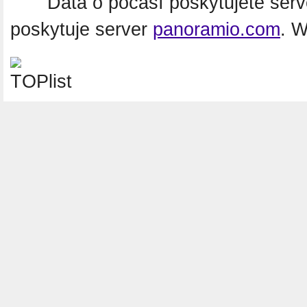
Data o počasí poskytujete ser
poskytuje server
panoramio.com
. 