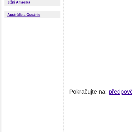
Jižní Amerika
Austrálie a Oceánie
Pokračujte na:
předpov